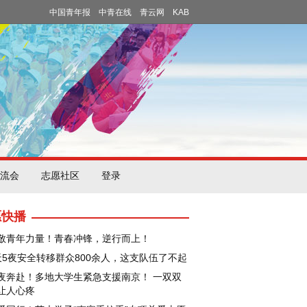
中国青年报
中青在线
青云网
KAB
流会
志愿社区
登录
愿快播
敬青年力量！青春冲锋，逆行而上！
天5夜安全转移群众800余人，这支队伍了不起
夜奔赴！多地大学生紧急支援南京！ 一双双
让人心疼