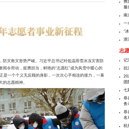
携
服
南
一
“
浙
志
记
，防灾救灾形势严峻。习近平总书记对低温雨雪冰冻灾害防
抗
者闻令而动，挺膺担当，鲜艳的“志愿红”成为风雪中暖心的
，正是一个个义无反顾的身影，一次次心手相连的接力，一幕
2
团
大的志愿精神。
七
恭
务
恭
名
杭