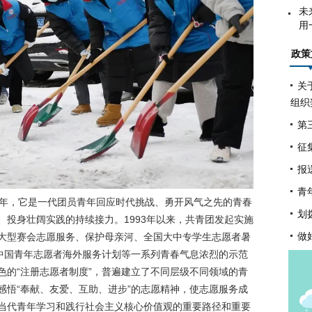
未
用
政策
关
组织
第
征
报
青
0年，它是一代团员青年回应时代挑战、勇开风气之先的青春
划
、投身壮阔实践的持续接力。1993年以来，共青团发起实施
做
大型赛会志愿服务、保护母亲河、全国大中专学生志愿者暑
、中国青年志愿者海外服务计划等一系列青春气息浓烈的示范
色的“注册志愿者制度”，普遍建立了不同层级不同领域的青
感悟“奉献、友爱、互助、进步”的志愿精神，使志愿服务成
当代青年学习和践行社会主义核心价值观的重要路径和重要