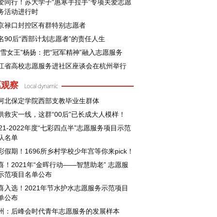
爱同行！苏大学子“惠寒手拉手”专项关爱志愿
务活动进行时
京禄口封控区有群特别志愿者
名90后“西部计划志愿者”的责任人生
冰雪女王”杨扬：把“冠军精神”融入志愿服务
江省高校志愿服务进社区座谈会在杭州举行
愿观察
河北保定学院西部支教毕业生群体
洪救灾一线，这群“00后”已长成大人模样！
021-2022年度“七彩四点半”志愿服务项目示范
队名单
彩假期！1696所乡村学校少年宫等你来pick！
喜！2021年“金晖行动——智慧助老” 志愿服
示范项目名单公布
喜入选！2021年节水护水志愿服务示范项目
单公布
州：后峰会时代青年志愿服务的发展样本