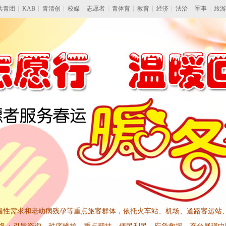
共青团
KAB
青清创
校媒
志愿者
青体育
教育
经济
法治
军事
旅游
遍性需求和老幼病残孕等重点旅客群体，依托火车站、机场、道路客运站