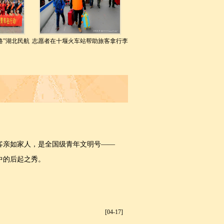
路”湖北民航
志愿者在十堰火车站帮助旅客拿行李
客亲如家人，是全国级青年文明号——
中的后起之秀。
[04-17]