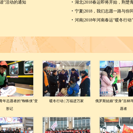
谐”活动的通知
湖北|2018春运即将开始，荆
宁夏|2018，我们志愿一路与你
河南|2018年河南春运“暖冬行
青年志愿者的“蜘蛛侠”变
暖冬行动 | 万福进万家
俄罗斯姑娘“变身”吉林
形记
愿者