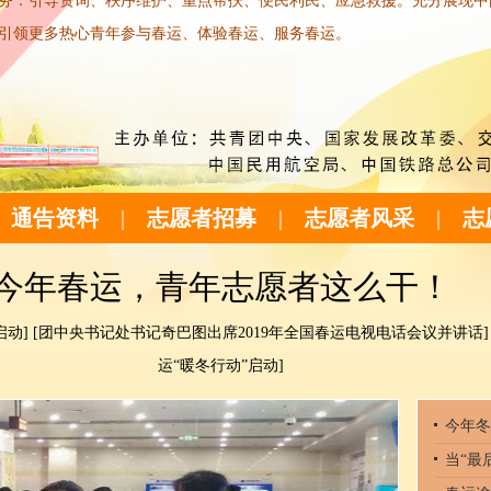
务：引导资询、秩序维护、重点帮扶、便民利民、应急救援。
充分展现中
引领更多热心青年参与春运、体验春运、服务春运
。
通告资料
|
志愿者招募
|
志愿者风采
|
志
今年春运，青年志愿者这么干！
启动]
[团中央书记处书记奇巴图出席2019年全国春运电视电话会议并讲话]
运“暖冬行动”启动]
今年冬
当“最