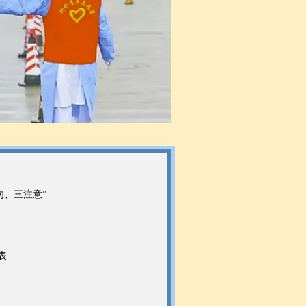
勿、三注意”
表