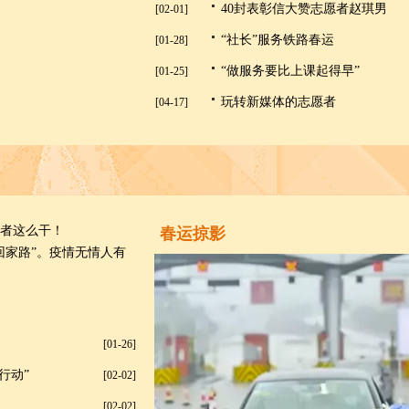
40封表彰信大赞志愿者赵琪男
[02-01]
“社长”服务铁路春运
[01-28]
“做服务要比上课起得早”
[01-25]
玩转新媒体的志愿者
[04-17]
者这么干！
春运掠影
回家路”。疫情无情人有
[01-26]
行动”
[02-02]
[02-02]