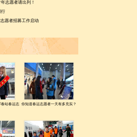
楚青年志愿者请出列！
同行
动”志愿者招募工作启动
珲春站春运志
你知道春运志愿者一天有多充实？