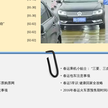
[01-30]
[01-30]
动”
[02-02]
[02-02]
[02-02]
春运乘机小贴士： “三要、三
春运包车注意事项
车票购票网
春运5常识 健康回家全攻略
意事项
2016年春运火车票预售期时间