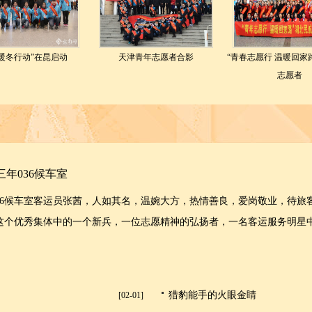
暖冬行动”在昆启动
天津青年志愿者合影
“青春志愿行 温暖回家
志愿者
三年
036
候车室
36候车室客运员张茜，人如其名，温婉大方，热情善良，爱岗敬业，待旅
这个优秀集体中的一个新兵，一位志愿精神的弘扬者，一名客运服务明星
猎豹能手的火眼金睛
[02-01]