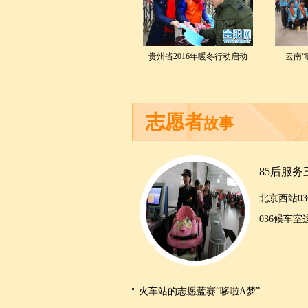
贵州省2016年暖冬行动启动
云南“
志愿者
故事
85后服务
北京西站0
036
候车室
火车站的志愿蓝赛“哆啦A梦”