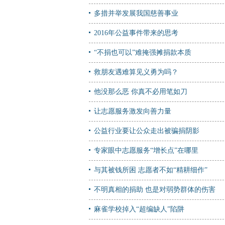
多措并举发展我国慈善事业
2016年公益事件带来的思考
“不捐也可以”难掩强摊捐款本质
救朋友遇难算见义勇为吗？
他没那么恶 你真不必用笔如刀
让志愿服务激发向善力量
公益行业要让公众走出被骗捐阴影
专家眼中志愿服务“增长点”在哪里
与其被钱所困 志愿者不如“精耕细作”
不明真相的捐助 也是对弱势群体的伤害
麻雀学校掉入“超编缺人”陷阱