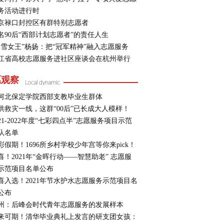
务活动进行时
京禄口封控区有群特别志愿者
名90后“西部计划志愿者”的责任人生
冰雪女王”杨扬：把“冠军精神”融入志愿服务
江省高校志愿服务进社区座谈会在杭州举行
愿观察
河北保定学院西部支教毕业生群体
洪救灾一线，这群“00后”已长成大人模样！
021-2022年度“七彩四点半”志愿服务项目示范
队名单
彩假期！1696所乡村学校少年宫等你来pick！
喜！2021年“金晖行动——智慧助老” 志愿服
示范项目名单公布
喜入选！2021年节水护水志愿服务示范项目名
公布
州：后峰会时代青年志愿服务的发展样本
来可期！清华毕业典礼上发言的研支团女孩：