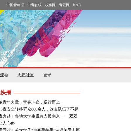
中国青年报
中青在线
校媒网
青云网
KAB
流会
志愿社区
登录
愿快播
敬青年力量！青春冲锋，逆行而上！
天5夜安全转移群众800余人，这支队伍了不起
夜奔赴！多地大学生紧急支援南京！ 一双双
让人心疼
爱同行！苏大学子“惠寒手拉手”专项关爱志愿