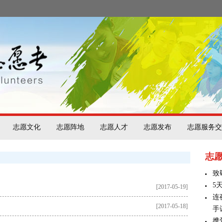
志愿文化
志愿阵地
志愿人才
志愿发布
志愿服务交
志
致
5
[2017-05-19]
连
[2017-05-18]
手
携