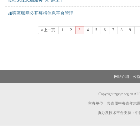
凭啥来让志愿服务“火”起来？
加强互联网公开募捐信息平台管理
« 上一页
1
2
3
4
5
6
7
8
9
..
网站介绍
|
公
Copyright zgzyz.org.cn A
主办单位：共青团中央青年志
协办及技术平台支持：中