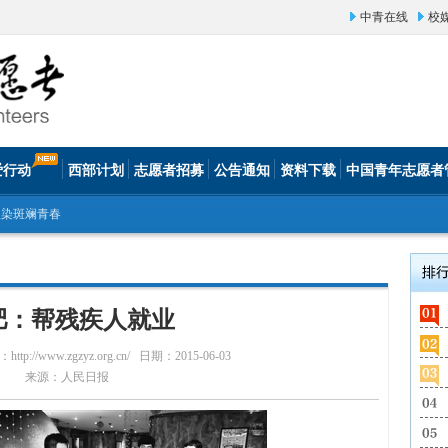
中青在线
校
爱行动
西部计划
志愿者招募
公告通知
资料下载
中国青年志愿者
渲染斑斓青春
肥：帮残疾人就业
//www.zgzyz.org.cn/
日期：2015-06-03
来源：人民日报