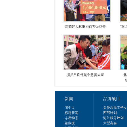
高调好人林继排百万做慈善
“玩
演员吕良伟是个慈善大哥
北
新闻
品牌项目
团中央
关爱农民工子女
标题新闻
西部计划
志愿动态
海外服务计划
急救援
大型赛会