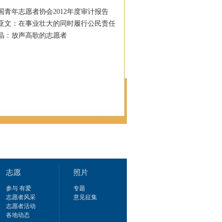
国青年志愿者协会2012年度审计报告
亚文：在事业壮大的同时履行公民责任
晶：放声高歌的志愿者
志愿
照片
参与 有爱
专题
志愿者风采
意见征集
志愿者活动
各地动态