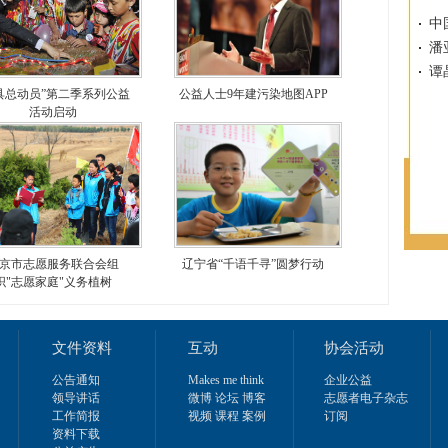
中
潘
谭
具总动员”第二季系列公益
公益人士9年建污染地图APP
活动启动
京市志愿服务联合会组
辽宁省“千语千寻”圆梦行动
织"志愿家庭"义务植树
文件资料
互动
协会活动
公告通知
Makes me think
企业公益
领导讲话
微博 论坛 博客
志愿者电子杂志
工作简报
视频 课程 案例
订阅
资料下载