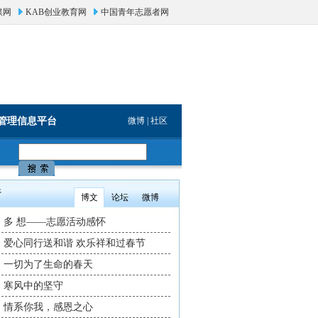
媒网
KAB创业教育网
中国青年志愿者网
管理信息平台
微博
|
社区
博文
论坛
微博
多 想——志愿活动感怀
爱心同行送和谐 欢乐祥和过春节
一切为了生命的春天
寒风中的坚守
情系你我，感恩之心