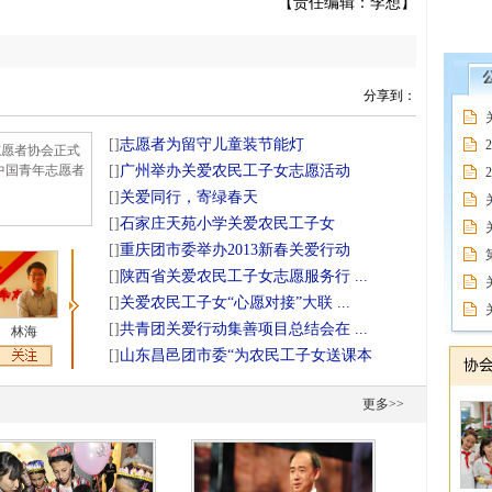
【责任编辑：李想】
分享到：
[]
志愿者为留守儿童装节能灯
志愿者协会正式
会中国青年志愿者
[]
广州举办关爱农民工子女志愿活动
[]
关爱同行，寄绿春天
[]
石家庄天苑小学关爱农民工子女
[]
重庆团市委举办2013新春关爱行动
[]
陕西省关爱农民工子女志愿服务行 ...
[]
关爱农民工子女“心愿对接”大联 ...
[]
共青团关爱行动集善项目总结会在 ...
林海
张建民
小鱼头
康慧
郎坤
马钰冰
[]
山东昌邑团市委“为农民工子女送课本
更多>>